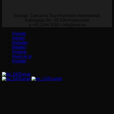
Sverige: Concert & Tour Promotion International
Karlsgatan 38 • 29 159 Kristianstad
+45 2344 3055 • info@reat.se
📱
Forside
Artister
Nyheder
Billetter
Festival
Hvem er vi
Kontakt
Dansk
Dansk
English