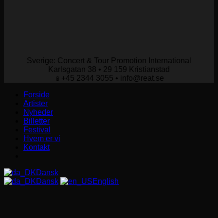
Sverige: Concert & Tour Promotion International
Karlsgatan 38 • 29 159 Kristianstad
+45 2344 3055 • info@reat.se
📱
Forside
Artister
Nyheder
Billetter
Festival
Hvem er vi
Kontakt
Dansk
Dansk
English