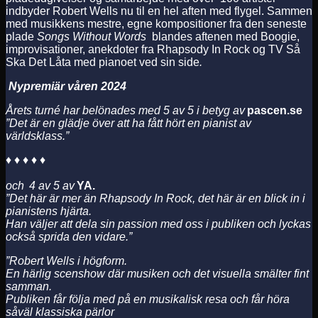
indbyder Robert Wells nu til en hel aften med flygel. Sammen
med musikkens mestre, egne kompositioner fra den seneste
plade
Songs Without Words
blandes aftenen med Boogie,
improvisationer, anekdoter fra Rhapsody In Rock og TV Så
Ska Det Låta med pianoet ved sin side
.
Nypremiär våren 2024
Årets turné har belönades med 5 av 5 i betyg av
pascen.se
”Det är en glädje över att ha fått hört en pianist av
världsklass.”
♦ ♦ ♦ ♦ ♦
och 4 av 5 av
YA.
”Det här är mer än Rhapsody In Rock, det här är en blick in i
pianistens hjärta.
Han väljer att dela sin passion med oss i publiken och lyckas
också sprida den vidare.”
”Robert Wells i högform.
En härlig scenshow där musiken och det visuella smälter fint
samman.
Publiken får följa med på en musikalisk resa och får höra
såväl klassiska pärlor