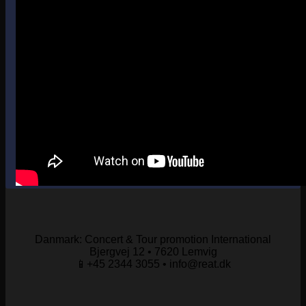
Danmark: Concert & Tour promotion International
Bjergvej 12 • 7620 Lemvig
📱+45 2344 3055 • info@reat.dk