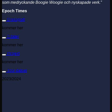
som medryckande Boogie Woogie och nyskapade verk.”
Epoch Times
Diskografi
kommer her
Citater
kommer her
Projekt
kommer her
Tour datoer
2023/2024